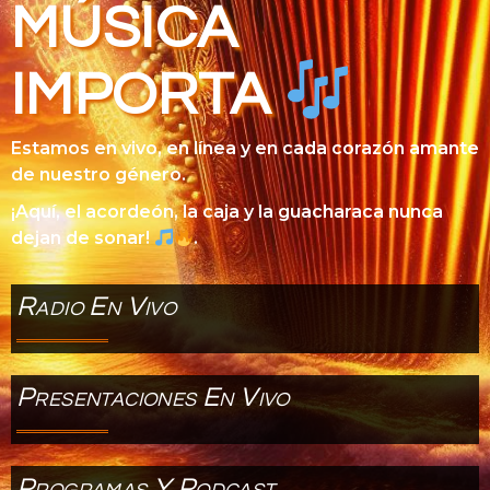
MÚSICA
IMPORTA
Estamos en vivo, en línea y en cada corazón amante
de nuestro género.
¡Aquí, el acordeón, la caja y la guacharaca nunca
dejan de sonar!
.
Radio En Vivo
Presentaciones En Vivo
Programas Y Podcast