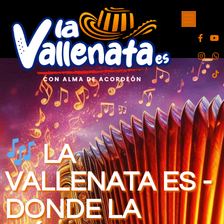
LA
VALLENATA ES -
DONDE LA